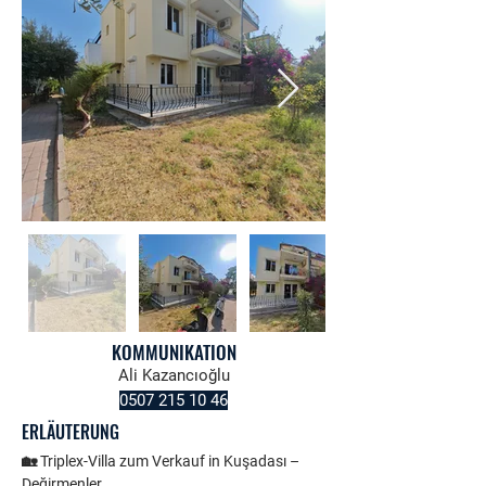
KOMMUNIKATION
Ali Kazancıoğlu
0507 215 10 46
ERLÄUTERUNG
🏡 Triplex-Villa zum Verkauf in Kuşadası – 
Değirmenler