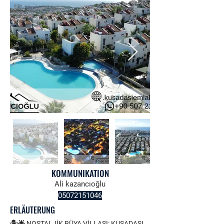
KOMMUNIKATION
Ali kazancıoğlu
05072151046
ERLÄUTERUNG
🏝️🌟 NOSTALJİK RÜYA VİLLASI: KUŞADASI 