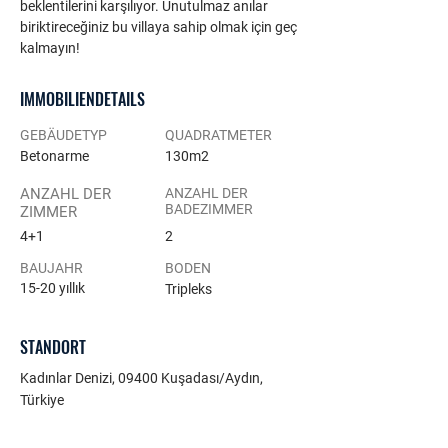
beklentilerini karşılıyor. Unutulmaz anılar 
biriktireceğiniz bu villaya sahip olmak için geç 
kalmayın!
IMMOBILIENDETAILS
GEBÄUDETYP
QUADRATMETER
Betonarme
130m2
ANZAHL DER
ANZAHL DER
BADEZIMMER
ZIMMER
4+1
2
BAUJAHR
BODEN
15-20 yıllık
Tripleks
STANDORT
Kadınlar Denizi, 09400 Kuşadası/Aydın,
Türkiye