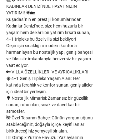
KADINLAR DENİZİ'NDE HAYATINIZIN 
YATIRIMI! 🌟🏡
Kuşadası'nın en prestijli konumlarından 
Kadınlar Denizi'nde, size hem huzurlu bir 
yaşam hem de kârlı bir yatırım fırsatı sunan, 
4+1 tripleks bu özel villa sizi bekliyor! 
Geçmişin sıcaklığını modern konforla 
harmanlayan bu nostaljik yapı, geniş bahçesi 
ve lüks site imkanlarıyla benzersiz bir yaşam 
vaat ediyor.
🔑 VİLLA ÖZELLİKLERİ VE AYRICALIKLARI
☀️ 4+1 Geniş Tripleks Yaşam Alanı: Her 
katında ferahlık ve konfor sunan, geniş aileler 
için ideal bir yerleşim.
🌳 Nostaljik Mimarisi: Zamansız bir güzellik 
sunan, ruhu olan, sıcak ve davetkar bir 
atmosfer.
🌺 Özel Tasarım Bahçe: Günün yorgunluğunu 
atabileceğiniz, doğayla iç içe, keyifli anlar 
biriktireceğiniz yemyeşil bir alan.
🏊‍♂️ Olimpik Yüzme Havuzu: Yaz aylarının 