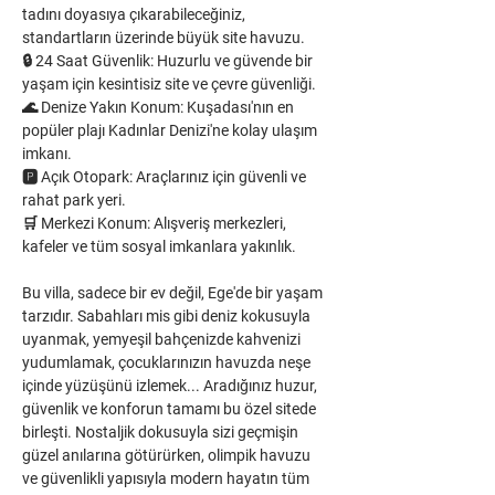
tadını doyasıya çıkarabileceğiniz, 
standartların üzerinde büyük site havuzu.
🔒 24 Saat Güvenlik: Huzurlu ve güvende bir 
yaşam için kesintisiz site ve çevre güvenliği.
🌊 Denize Yakın Konum: Kuşadası'nın en 
popüler plajı Kadınlar Denizi'ne kolay ulaşım 
imkanı.
🅿️ Açık Otopark: Araçlarınız için güvenli ve 
rahat park yeri.
🛒 Merkezi Konum: Alışveriş merkezleri, 
kafeler ve tüm sosyal imkanlara yakınlık.
Bu villa, sadece bir ev değil, Ege'de bir yaşam 
tarzıdır. Sabahları mis gibi deniz kokusuyla 
uyanmak, yemyeşil bahçenizde kahvenizi 
yudumlamak, çocuklarınızın havuzda neşe 
içinde yüzüşünü izlemek... Aradığınız huzur, 
güvenlik ve konforun tamamı bu özel sitede 
birleşti. Nostaljik dokusuyla sizi geçmişin 
güzel anılarına götürürken, olimpik havuzu 
ve güvenlikli yapısıyla modern hayatın tüm 