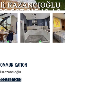
KOMMUNIKATION
li Kazancıoğlu
507 215 10 46