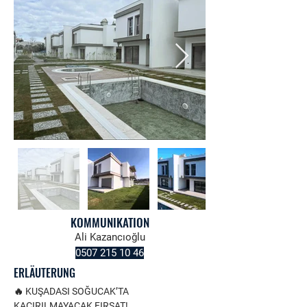
KOMMUNIKATION
Ali Kazancıoğlu
0507 215 10 46
ERLÄUTERUNG
🔥 KUŞADASI SOĞUCAK’TA 
KAÇIRILMAYACAK FIRSAT!