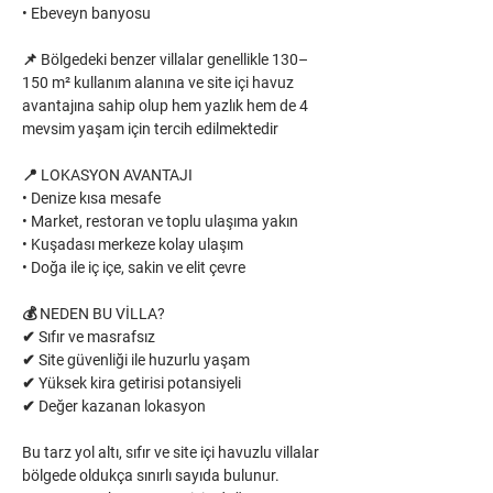
• Ebeveyn banyosu
📌 Bölgedeki benzer villalar genellikle 130–
150 m² kullanım alanına ve site içi havuz 
avantajına sahip olup hem yazlık hem de 4 
mevsim yaşam için tercih edilmektedir 
📍 LOKASYON AVANTAJI
• Denize kısa mesafe
• Market, restoran ve toplu ulaşıma yakın
• Kuşadası merkeze kolay ulaşım
• Doğa ile iç içe, sakin ve elit çevre
💰 NEDEN BU VİLLA?
✔ Sıfır ve masrafsız
✔ Site güvenliği ile huzurlu yaşam
✔ Yüksek kira getirisi potansiyeli
✔ Değer kazanan lokasyon
Bu tarz yol altı, sıfır ve site içi havuzlu villalar 
bölgede oldukça sınırlı sayıda bulunur.