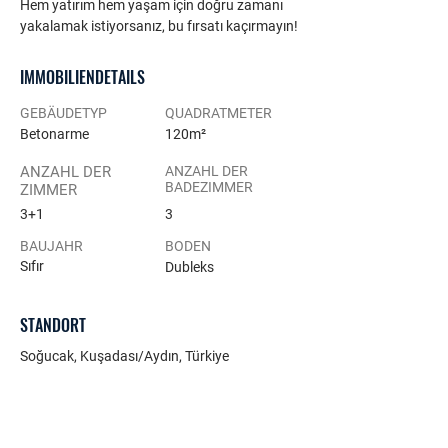
Hem yatırım hem yaşam için doğru zamanı 
yakalamak istiyorsanız, bu fırsatı kaçırmayın!
IMMOBILIENDETAILS
GEBÄUDETYP
QUADRATMETER
Betonarme
120m²
ANZAHL DER
ANZAHL DER
BADEZIMMER
ZIMMER
3+1
3
BAUJAHR
BODEN
Sıfır
Dubleks
STANDORT
Soğucak, Kuşadası/Aydın, Türkiye