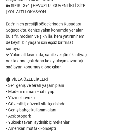
🏡 SIFIR | 3+1 | HAVUZLU | GÜVENLİKLİ SİTE 
| YOL ALTI LOKASYON
Ege’nin en prestijli bölgelerinden Kuşadası 
Soğucak’ta, denize yakın konumda yer alan 
bu sıfır, modern ve şık villa, hem yatırım hem 
de keyifli bir yaşam için eşsiz bir fırsat 
sunuyor.
✨ Yolun alt kısmında, sahile ve günlük ihtiyaç 
noktalarına çok daha kolay ulaşım avantajı 
sağlayan konumuyla öne çıkar.
🏠 VİLLA ÖZELLİKLERİ
• 3+1 geniş ve ferah yaşam planı
• Modern mimari – sıfır yapı
• Yüzme havuzu
• Güvenlikli, düzenli site içerisinde
• Geniş bahçe kullanım alanı
• Açık otopark
• Yüksek tavan, aydınlık iç mekanlar
• Amerikan mutfak konsepti