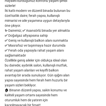
Hayalini kurduğunuz konforlu yaşam şimdi 
sizlerle!
İki katlı modern ve düzenli binada bulunan bu 
özel katlık daire; ferah yapısı, kullanışlı 
mimarisi ve aile yaşamına uygun detaylarıyla 
öne çıkıyor.
✨ Dairemiz; ✅ Asansörlü binada yer almakta
✅ Doğalgaz altyapısına sahip
✅ Geniş ve kullanışlı balkon alanı sunmakta
✅ Masrafsız ve taşınmaya hazır durumda
✅ Ferah oda yapısıyla rahat yaşam alanı 
sağlamaktadır
Özellikle geniş aileler için oldukça ideal olan 
bu dairede; aydınlık salon, kullanışlı mutfak, 
rahat yaşam alanları ve keyifli balkon 
avantajı bir arada sunuluyor. Gün ışığını alan 
yapısı sayesinde hem ferah hem huzurlu bir 
yaşam sizleri bekliyor.
🏠 Binanın düzenli yapısı, sakin konumu ve 
kaliteli yaşam ortamı sayesinde hem 
oturumluk hem de yatırım için 
kaçırılmayacak bir fırsat!