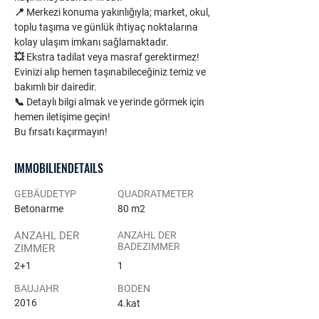
📍 Merkezi konuma yakınlığıyla; market, okul, 
toplu taşıma ve günlük ihtiyaç noktalarına 
kolay ulaşım imkanı sağlamaktadır.
💥 Ekstra tadilat veya masraf gerektirmez!
Evinizi alıp hemen taşınabileceğiniz temiz ve 
bakımlı bir dairedir.
📞 Detaylı bilgi almak ve yerinde görmek için 
hemen iletişime geçin!
Bu fırsatı kaçırmayın!
IMMOBILIENDETAILS
GEBÄUDETYP
QUADRATMETER
Betonarme
80 m2
ANZAHL DER
ANZAHL DER
BADEZIMMER
ZIMMER
2+1
1
BAUJAHR
BODEN
2016
4.kat