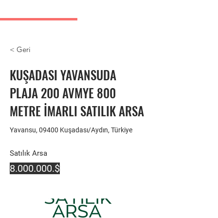
Kusadasi real estate listings
< Geri
KUŞADASI YAVANSUDA
PLAJA 200 AVMYE 800
METRE İMARLI SATILIK ARSA
Yavansu, 09400 Kuşadası/Aydın, Türkiye
Satılık Arsa
8.000.000
.$