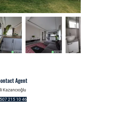
ontact Agent
li Kazancıoğlu
507 215 10 46