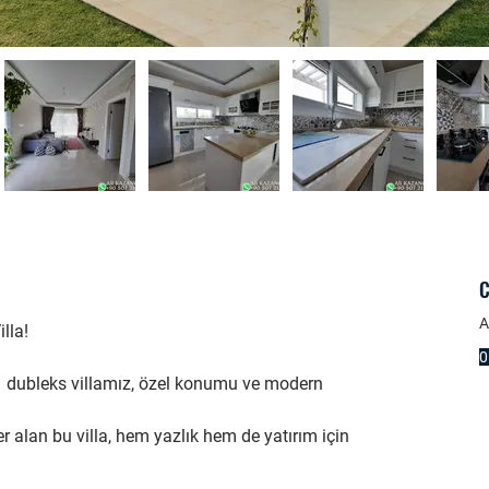
C
A
lla!
0
 dubleks villamız, özel konumu ve modern 
er alan bu villa, hem yazlık hem de yatırım için 