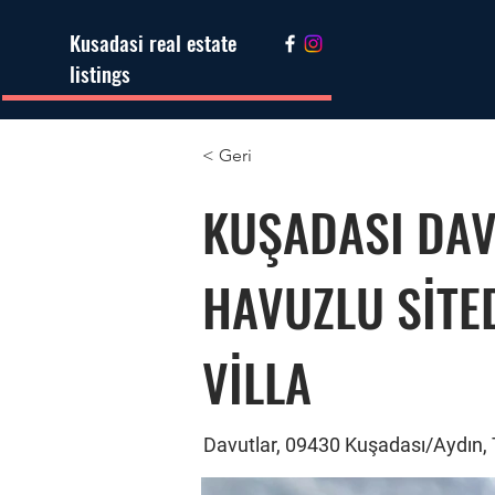
Kusadasi real estate
listings
< Geri
KUŞADASI DAV
HAVUZLU SİTED
VİLLA
Davutlar, 09430 Kuşadası/Aydın, 