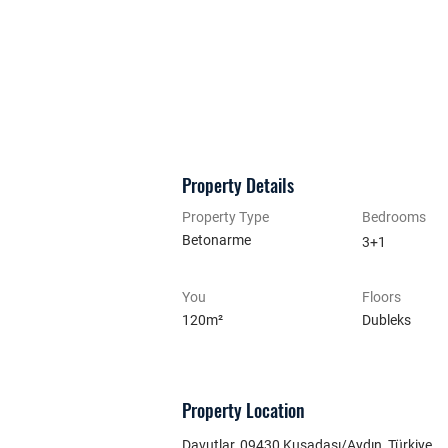
Property Details
Property Type
Bedrooms
Betonarme
3+1
You
Floors
120m²
Dubleks
Property Location
Davutlar, 09430 Kuşadası/Aydın, Türkiye