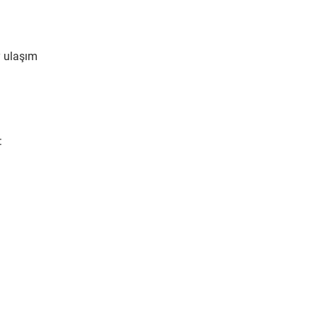
y ulaşım
: