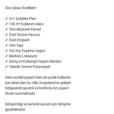
Öne Çıkan Özellikler:
✓ 3+1 Dubleks Plan
✓ 120 m² Kullanım Alanı
✓ Tam Müstakil Parsel
✓ Özel Yüzme Havuzu
✓ Özel Otopark
✓ Yeni Yapı
✓ Yaz-Kış Yaşama Uygun
✓ Merkezi Lokasyon
✓ Geniş ve Kullanışlı Yaşam Alanları
✓ Yüksek Yatırım Potansiyeli
Hem sürekli yaşam hem de yazlık kullanım 
için ideal olan bu villa, Kuşadası'nın gelişen 
bölgesinde güvenli ve konforlu bir yaşam 
fırsatı sunmaktadır.
Detaylı bilgi ve yerinde sunum için iletişime 
geçebilirsiniz.