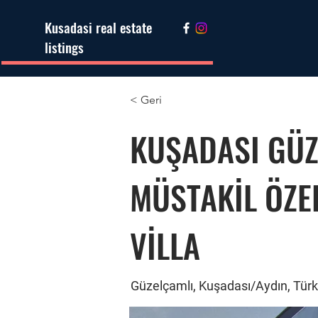
Kusadasi real estate
listings
< Geri
KUŞADASI GÜZ
MÜSTAKİL ÖZE
VİLLA
Güzelçamlı, Kuşadası/Aydın, Türk