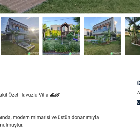
C
A
kil Özel Havuzlu Villa 🌊🌿
0
anında, modern mimarisi ve üstün donanımıyla 
sunulmuştur.