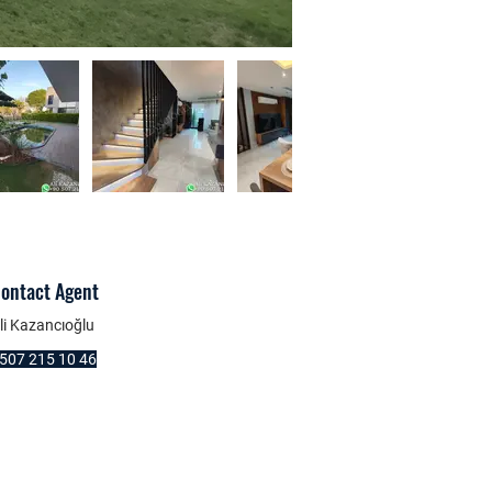
ontact Agent
li Kazancıoğlu
507 215 10 46