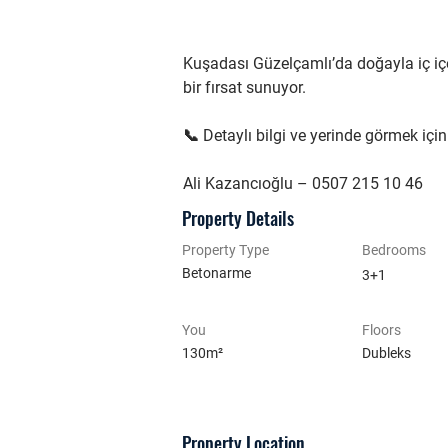
Kuşadası Güzelçamlı’da doğayla iç içe
bir fırsat sunuyor.
📞 Detaylı bilgi ve yerinde görmek için
Ali Kazancıoğlu – 0507 215 10 46
Property Details
Property Type
Bedrooms
Betonarme
3+1
You
Floors
130m²
Dubleks
Property Location