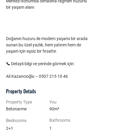
Merkezi konumda olmasına rağmen huzurlu 
bir yaşam alanı
Doğanın huzuru ile modern yaşamı bir arada 
sunan bu özel yazlık, hem yatırım hem de 
yaşam için eşsiz bir fırsattır.
📞 Detaylı bilgi ve yerinde görmek için:
Ali Kazancıoğlu – 0507 215 10 46
Property Details
Property Type
You
Betonarme
90m²
Bedrooms
Bathrooms
2+1
1