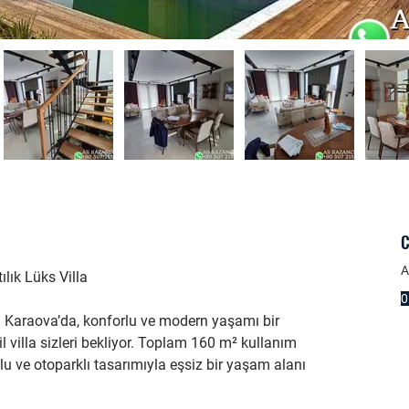
C
A
lık Lüks Villa
0
en Karaova’da, konforlu ve modern yaşamı bir 
 villa sizleri bekliyor. Toplam 160 m² kullanım 
zlu ve otoparklı tasarımıyla eşsiz bir yaşam alanı 