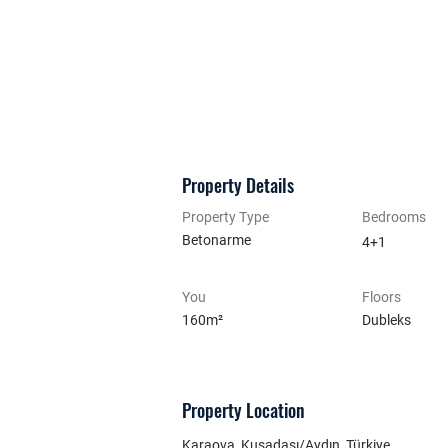
Property Details
Property Type
Bedrooms
Betonarme
4+1
You
Floors
160m²
Dubleks
Property Location
Karaova, Kuşadası/Aydın, Türkiye