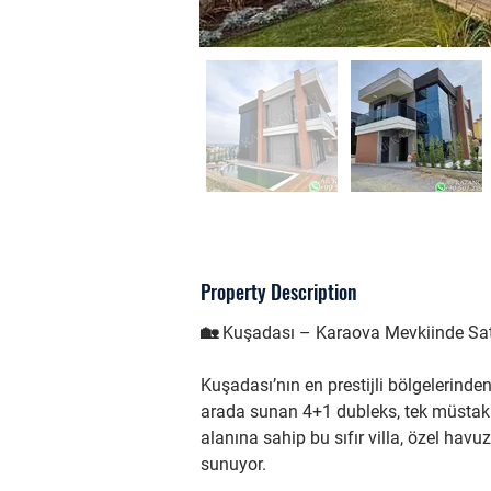
Property Description
🏡 Kuşadası – Karaova Mevkiinde Satı
Kuşadası’nın en prestijli bölgelerind
arada sunan 4+1 dubleks, tek müstakil
alanına sahip bu sıfır villa, özel havu
sunuyor.