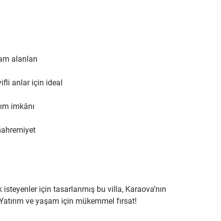
am alanları
li anlar için ideal
anım imkânı
mahremiyet
steyenler için tasarlanmış bu villa, Karaova’nın 
. Yatırım ve yaşam için mükemmel fırsat!