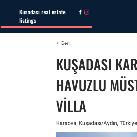
Kusadasi real estate
listings
< Geri
KUŞADASI KAR
HAVUZLU MÜSTA
VİLLA
Karaova, Kuşadası/Aydın, Türkiy