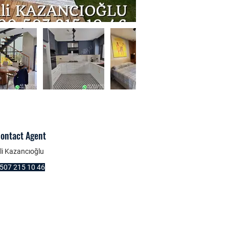
ontact Agent
li Kazancıoğlu
507 215 10 46