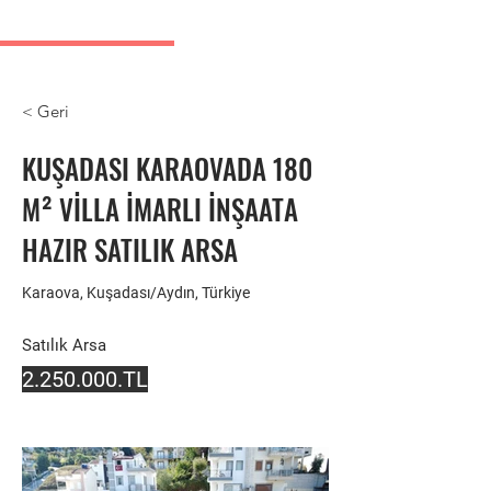
Kusadasi real estate listings
< Geri
KUŞADASI KARAOVADA 180
M² VİLLA İMARLI İNŞAATA
HAZIR SATILIK ARSA
Karaova, Kuşadası/Aydın, Türkiye
Satılık Arsa
2.250.000
.TL