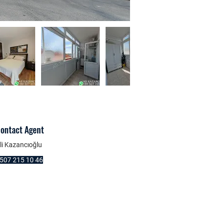
ontact Agent
li Kazancıoğlu
507 215 10 46