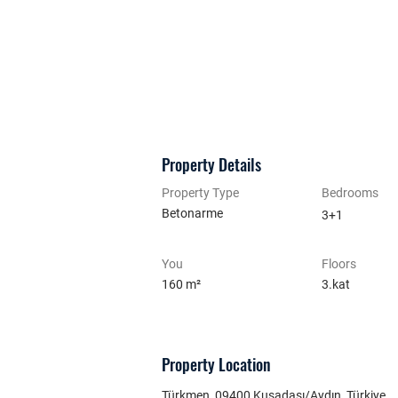
Property Details
Property Type
Bedrooms
Betonarme
3+1
You
Floors
160 m²
3.kat
Property Location
Türkmen, 09400 Kuşadası/Aydın, Türkiye