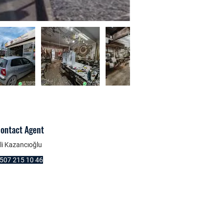
ontact Agent
li Kazancıoğlu
507 215 10 46