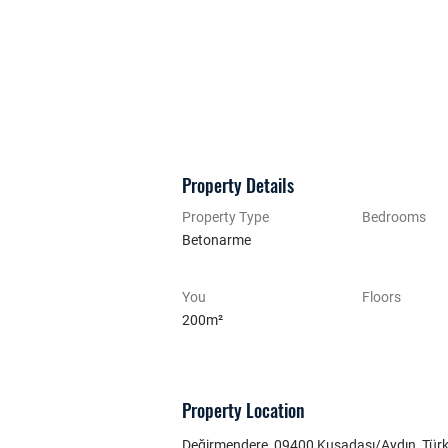
Property Details
Property Type
Bedrooms
Betonarme
You
Floors
200m²
Property Location
Değirmendere, 09400 Kuşadası/Aydın, Türk