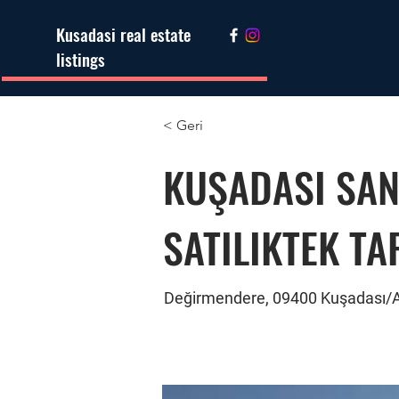
Kusadasi real estate
listings
< Geri
KUŞADASI SANA
SATILIKTEK T
Değirmendere, 09400 Kuşadası/A