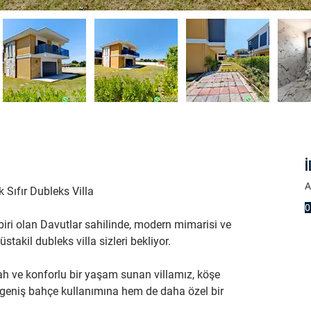
İ
A
 Sıfır Dubleks Villa
0
iri olan Davutlar sahilinde, modern mimarisi ve 
takil dubleks villa sizleri bekliyor.
rah ve konforlu bir yaşam sunan villamız, köşe 
eniş bahçe kullanımına hem de daha özel bir 