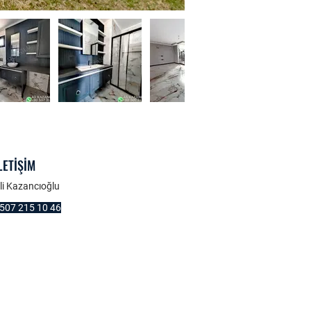
LETİŞİM
li Kazancıoğlu
507 215 10 46