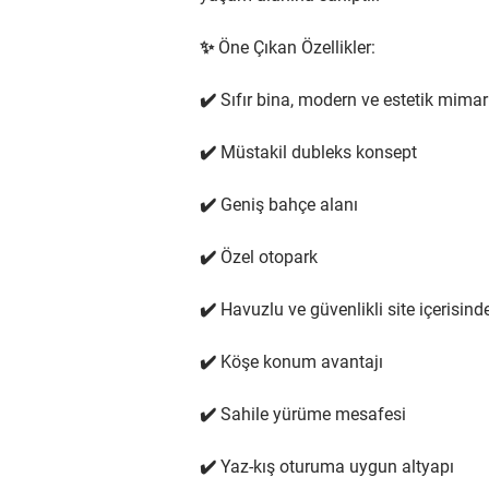
✨ Öne Çıkan Özellikler:
✔️ Sıfır bina, modern ve estetik mimar
✔️ Müstakil dubleks konsept
✔️ Geniş bahçe alanı
✔️ Özel otopark
✔️ Havuzlu ve güvenlikli site içerisind
✔️ Köşe konum avantajı
✔️ Sahile yürüme mesafesi
✔️ Yaz-kış oturuma uygun altyapı