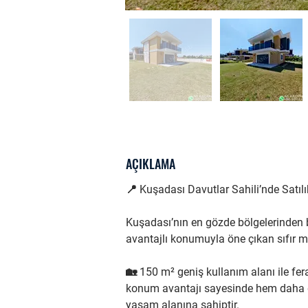
AÇIKLAMA
📍 Kuşadası Davutlar Sahili’nde Satılık
Kuşadası’nın en gözde bölgelerinden b
avantajlı konumuyla öne çıkan sıfır müs
🏡 150 m² geniş kullanım alanı ile fe
konum avantajı sayesinde hem daha g
yaşam alanına sahiptir.