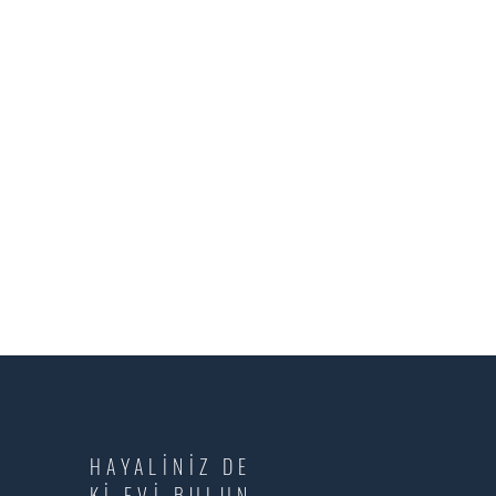
HAYALİNİZ DE
Kİ EVİ BULUN.