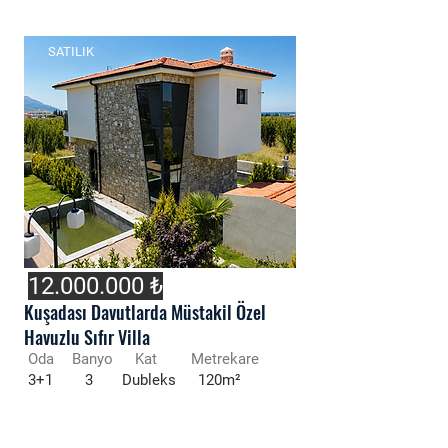
SATILIK
12.000.000
₺
Kuşadası Davutlarda Müstakil Özel
Havuzlu Sıfır Villa
Oda
Banyo
Kat
Metrekare
3+1
3
Dubleks
120m²