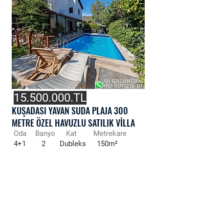
15.500.000
.TL
KUŞADASI YAVAN SUDA PLAJA 300
METRE ÖZEL HAVUZLU SATILIK VİLLA
Oda
Banyo
Kat
Metrekare
4+1
2
Dubleks
150m²