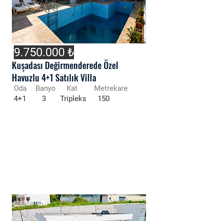
9.750.000
₺
Kuşadası Değirmenderede Özel
Havuzlu 4+1 Satılık Villa
Oda
Banyo
Kat
Metrekare
4+1
3
Tripleks
150
SATILIK