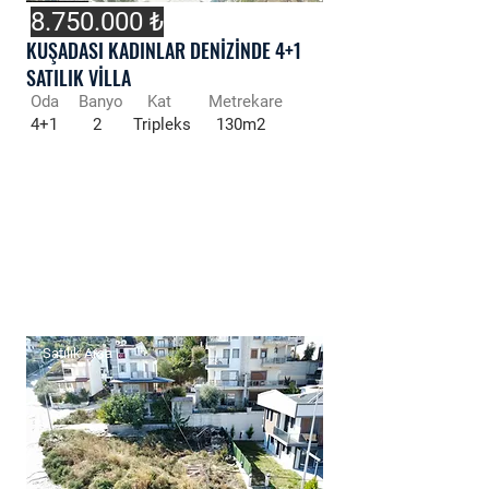
8.750.000
₺
KUŞADASI KADINLAR DENİZİNDE 4+1
SATILIK VİLLA
Oda
Banyo
Kat
Metrekare
4+1
2
Tripleks
130m2
Satılık Arsa