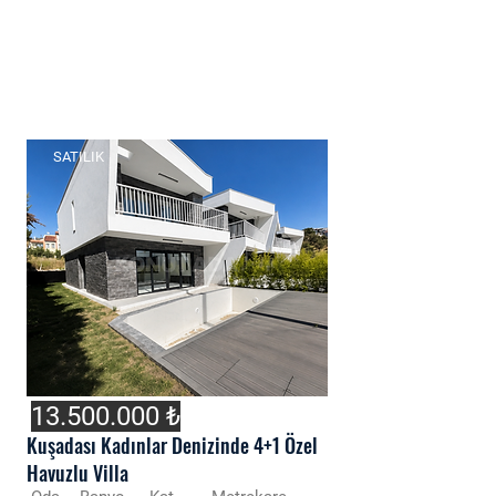
SATILIK
13.500.000
₺
Kuşadası Kadınlar Denizinde 4+1 Özel
Havuzlu Villa