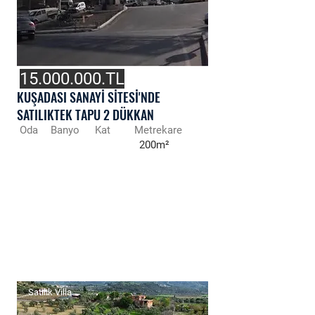
15.000.000
.TL
KUŞADASI SANAYİ SİTESİ'NDE
SATILIKTEK TAPU 2 DÜKKAN
Oda
Banyo
Kat
Metrekare
200m²
Satılık Villa