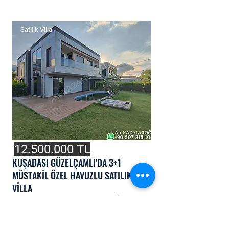
Satılık Villa
12.500.000
TL
KUŞADASI GÜZELÇAMLI'DA 3+1
MÜSTAKİL ÖZEL HAVUZLU SATILIK
VİLLA
Oda
Banyo
Kat
Metrekare
3+1
3
Dubleks
130m²