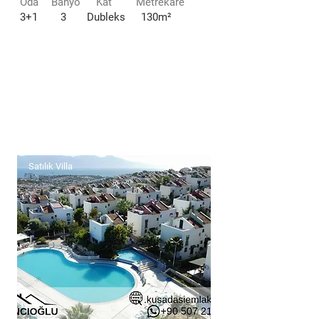
Oda
Banyo
Kat
Metrekare
3+1
3
Dubleks
130m²
Satılık Villa