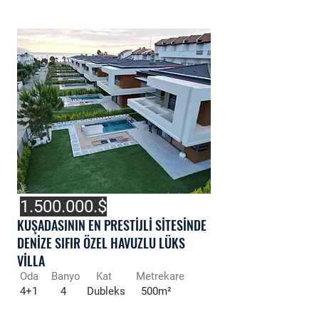
Satılık Villa
1.500.000
.$
KUŞADASININ EN PRESTİJLİ SİTESİNDE
DENİZE SIFIR ÖZEL HAVUZLU LÜKS
VİLLA
Oda
Banyo
Kat
Metrekare
4+1
4
Dubleks
500m²