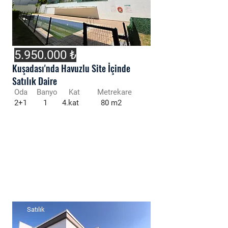
5.950.000
₺
Kuşadası'nda Havuzlu Site İçinde
Satılık Daire
Oda
Banyo
Kat
Metrekare
2+1
1
4.kat
80 m2
Satılık