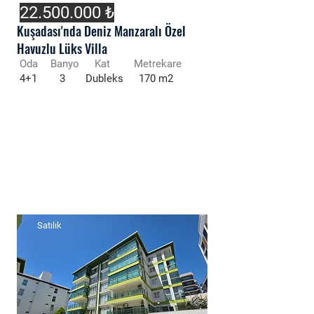
22.500.000
₺
Kuşadası'nda Deniz Manzaralı Özel
Havuzlu Lüks Villa
Oda
Banyo
Kat
Metrekare
4+1
3
Dubleks
170 m2
Satılık