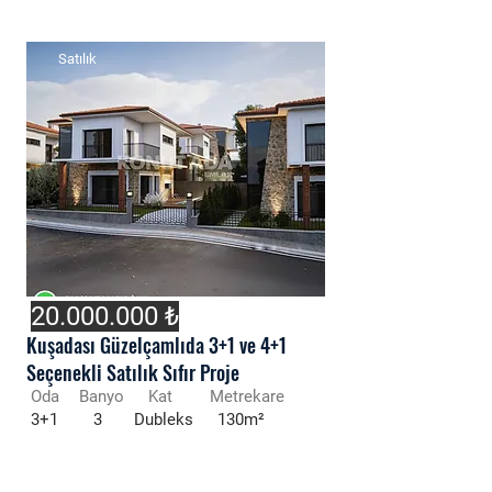
Satılık
20.000.000
₺
Kuşadası Güzelçamlıda 3+1 ve 4+1
Seçenekli Satılık Sıfır Proje
Oda
Banyo
Kat
Metrekare
3+1
3
Dubleks
130m²