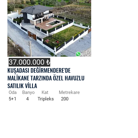
37.000.000
₺
KUŞADASI DEĞİRMENDERE'DE
MALİKANE TARZINDA ÖZEL HAVUZLU
SATILIK VİLLA
Oda
Banyo
Kat
Metrekare
5+1
4
Tripleks
200