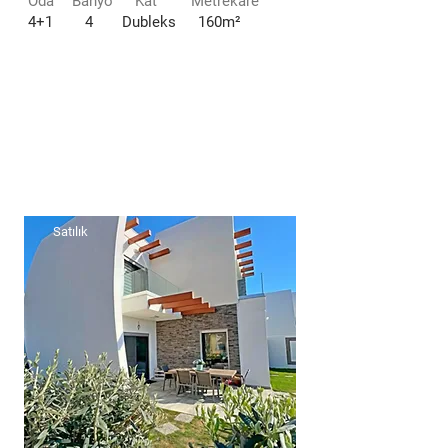
Oda
Banyo
Kat
Metrekare
4+1
4
Dubleks
160m²
Satılık