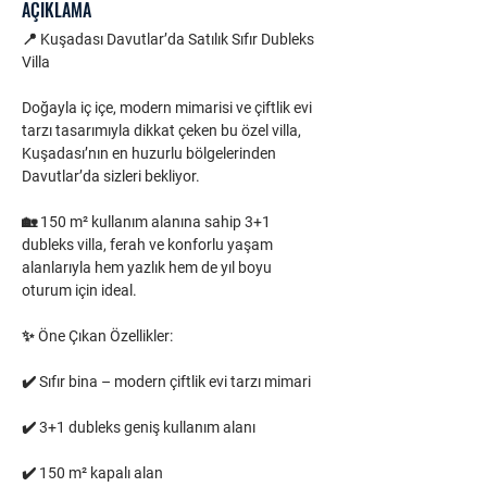
AÇIKLAMA
📍 Kuşadası Davutlar’da Satılık Sıfır Dubleks 
Villa
Doğayla iç içe, modern mimarisi ve çiftlik evi 
tarzı tasarımıyla dikkat çeken bu özel villa, 
Kuşadası’nın en huzurlu bölgelerinden 
Davutlar’da sizleri bekliyor.
🏡 150 m² kullanım alanına sahip 3+1 
dubleks villa, ferah ve konforlu yaşam 
alanlarıyla hem yazlık hem de yıl boyu 
oturum için ideal.
✨ Öne Çıkan Özellikler:
✔️ Sıfır bina – modern çiftlik evi tarzı mimari
✔️ 3+1 dubleks geniş kullanım alanı
✔️ 150 m² kapalı alan