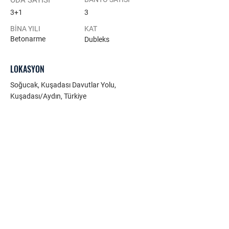
ODA SAYISI
3+1
3
BİNA YILI
KAT
Betonarme
Dubleks
LOKASYON
Soğucak, Kuşadası Davutlar Yolu,
Kuşadası/Aydın, Türkiye