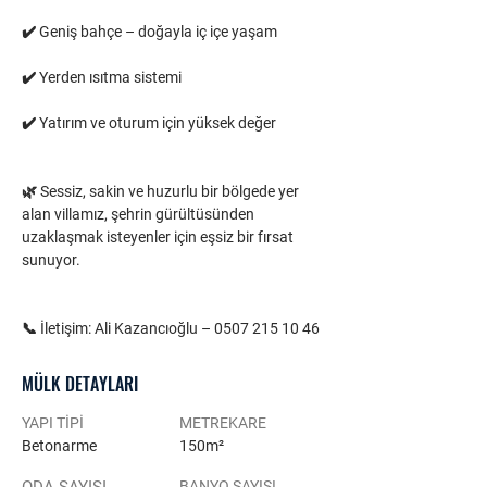
✔️ Geniş bahçe – doğayla iç içe yaşam
✔️ Yerden ısıtma sistemi
✔️ Yatırım ve oturum için yüksek değer
🌿 Sessiz, sakin ve huzurlu bir bölgede yer 
alan villamız, şehrin gürültüsünden 
uzaklaşmak isteyenler için eşsiz bir fırsat 
sunuyor.
📞 İletişim: Ali Kazancıoğlu – 0507 215 10 46
MÜLK DETAYLARI
YAPI TİPİ
METREKARE
Betonarme
150m²
BANYO SAYISI