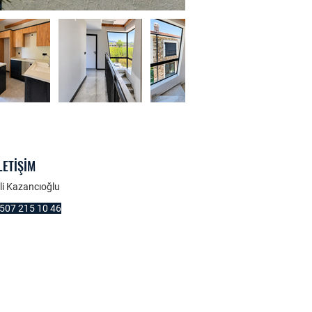
LETİŞİM
li Kazancıoğlu
507 215 10 46