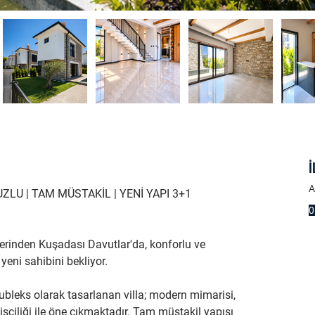
İ
A
LU | TAM MÜSTAKİL | YENİ YAPI 3+1 
0
erinden Kuşadası Davutlar'da, konforlu ve 
yeni sahibini bekliyor.
bleks olarak tasarlanan villa; modern mimarisi, 
işçiliği ile öne çıkmaktadır. Tam müstakil yapısı 