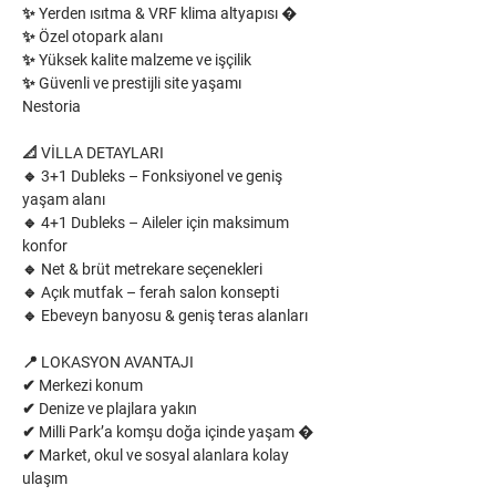
✨ Yerden ısıtma & VRF klima altyapısı �
✨ Özel otopark alanı
✨ Yüksek kalite malzeme ve işçilik
✨ Güvenli ve prestijli site yaşamı
Nestoria
📐 VİLLA DETAYLARI
🔹 3+1 Dubleks – Fonksiyonel ve geniş 
yaşam alanı
🔹 4+1 Dubleks – Aileler için maksimum 
konfor
🔹 Net & brüt metrekare seçenekleri
🔹 Açık mutfak – ferah salon konsepti
🔹 Ebeveyn banyosu & geniş teras alanları
📍 LOKASYON AVANTAJI
✔ Merkezi konum
✔ Denize ve plajlara yakın
✔ Milli Park’a komşu doğa içinde yaşam �
✔ Market, okul ve sosyal alanlara kolay 
ulaşım