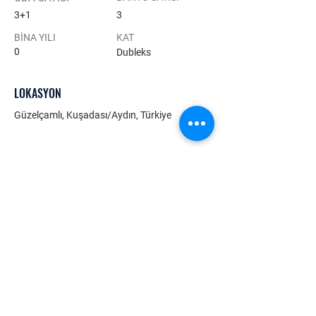
3+1
3
BİNA YILI
KAT
0
Dubleks
LOKASYON
Güzelçamlı, Kuşadası/Aydın, Türkiye