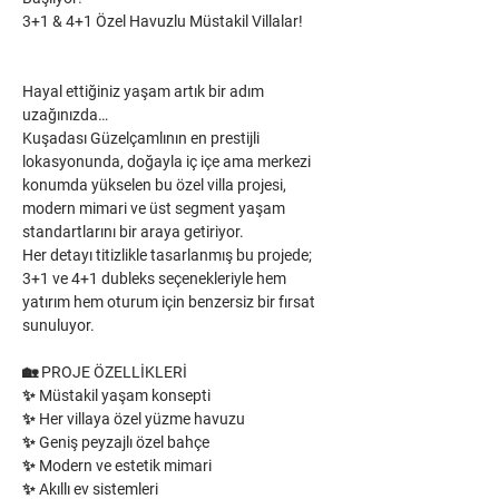
3+1 & 4+1 Özel Havuzlu Müstakil Villalar!
Hayal ettiğiniz yaşam artık bir adım 
uzağınızda…
Kuşadası Güzelçamlının en prestijli 
lokasyonunda, doğayla iç içe ama merkezi 
konumda yükselen bu özel villa projesi, 
modern mimari ve üst segment yaşam 
standartlarını bir araya getiriyor.
Her detayı titizlikle tasarlanmış bu projede;
3+1 ve 4+1 dubleks seçenekleriyle hem 
yatırım hem oturum için benzersiz bir fırsat 
sunuluyor.
🏡 PROJE ÖZELLİKLERİ
✨ Müstakil yaşam konsepti
✨ Her villaya özel yüzme havuzu
✨ Geniş peyzajlı özel bahçe
✨ Modern ve estetik mimari
✨ Akıllı ev sistemleri