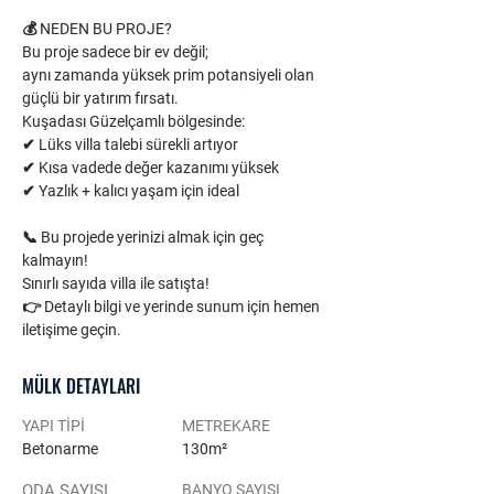
💰 NEDEN BU PROJE?
Bu proje sadece bir ev değil;
aynı zamanda yüksek prim potansiyeli olan 
güçlü bir yatırım fırsatı.
Kuşadası Güzelçamlı bölgesinde:
✔ Lüks villa talebi sürekli artıyor
✔ Kısa vadede değer kazanımı yüksek
✔ Yazlık + kalıcı yaşam için ideal
📞 Bu projede yerinizi almak için geç 
kalmayın!
Sınırlı sayıda villa ile satışta!
👉 Detaylı bilgi ve yerinde sunum için hemen 
iletişime geçin.
MÜLK DETAYLARI
YAPI TİPİ
METREKARE
Betonarme
130m²
ODA SAYISI
BANYO SAYISI