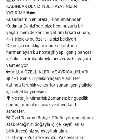
KADINLAR DENİZİ'NDE HAYATINIZIN 
YATIRIMI! 🌟🏡
Kuşadası'nın en prestijli konumlarından 
Kadınlar Denizi'nde, size hem huzurlu bir 
yaşam hem de kârlı bir yatırım fırsatı sunan, 
4+1 tripleks bu özel villa sizi bekliyor! 
Geçmişin sıcaklığını modern konforla 
harmanlayan bu nostaljik yapı, geniş bahçesi 
ve lüks site imkanlarıyla benzersiz bir yaşam 
vaat ediyor.
🔑 VİLLA ÖZELLİKLERİ VE AYRICALIKLARI
☀️ 4+1 Geniş Tripleks Yaşam Alanı: Her 
katında ferahlık ve konfor sunan, geniş aileler 
için ideal bir yerleşim.
🌳 Nostaljik Mimarisi: Zamansız bir güzellik 
sunan, ruhu olan, sıcak ve davetkar bir 
atmosfer.
🌺 Özel Tasarım Bahçe: Günün yorgunluğunu 
atabileceğiniz, doğayla iç içe, keyifli anlar 
biriktireceğiniz yemyeşil bir alan.
🏊‍♂️ Olimpik Yüzme Havuzu: Yaz aylarının 