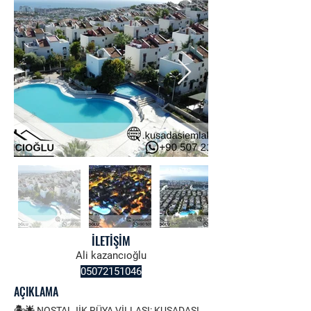
İLETİŞİM
Ali kazancıoğlu
05072151046
AÇIKLAMA
🏝️🌟 NOSTALJİK RÜYA VİLLASI: KUŞADASI 