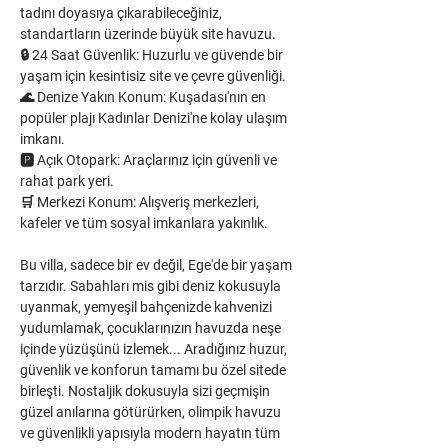
tadını doyasıya çıkarabileceğiniz, 
standartların üzerinde büyük site havuzu.
🔒 24 Saat Güvenlik: Huzurlu ve güvende bir 
yaşam için kesintisiz site ve çevre güvenliği.
🌊 Denize Yakın Konum: Kuşadası'nın en 
popüler plajı Kadınlar Denizi'ne kolay ulaşım 
imkanı.
🅿️ Açık Otopark: Araçlarınız için güvenli ve 
rahat park yeri.
🛒 Merkezi Konum: Alışveriş merkezleri, 
kafeler ve tüm sosyal imkanlara yakınlık.
Bu villa, sadece bir ev değil, Ege'de bir yaşam 
tarzıdır. Sabahları mis gibi deniz kokusuyla 
uyanmak, yemyeşil bahçenizde kahvenizi 
yudumlamak, çocuklarınızın havuzda neşe 
içinde yüzüşünü izlemek... Aradığınız huzur, 
güvenlik ve konforun tamamı bu özel sitede 
birleşti. Nostaljik dokusuyla sizi geçmişin 
güzel anılarına götürürken, olimpik havuzu 
ve güvenlikli yapısıyla modern hayatın tüm 