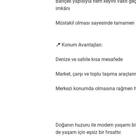
Bahçeli yapısıyla hem keyifli vakit ge
imkânı
Müstakil olması sayesinde tamamen s
📍 Konum Avantajları:
Denize ve sahile kısa mesafede
Market, çarşı ve toplu taşıma araçları
Merkezi konumda olmasına rağmen hu
Doğanın huzuru ile modern yaşamı bir
de yaşam için eşsiz bir fırsattır.