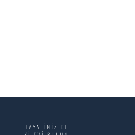
HAYALİNİZ DE
Kİ EVİ BULUN.