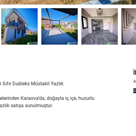
İ
A
 Sıfır Dubleks Müstakil Yazlık
0
elerinden Karaova’da, doğayla iç içe, huzurlu 
azlık satışa sunulmuştur.