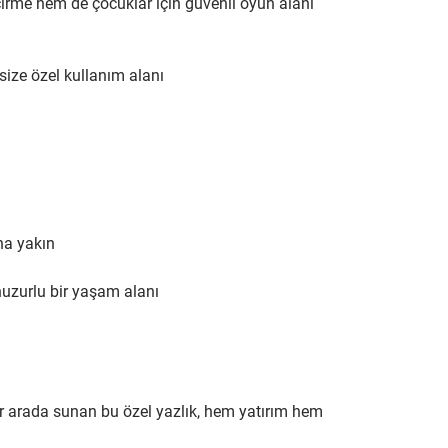
çirme hem de çocuklar için güvenli oyun alanı 
ize özel kullanım alanı
na yakın
zurlu bir yaşam alanı
 arada sunan bu özel yazlık, hem yatırım hem 