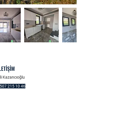
LETİŞİM
li Kazancıoğlu
507 215 10 46