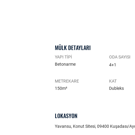
MÜLK DETAYLARI
YAPI TİPİ
ODA SAYISI
Betonarme
4+1
METREKARE
KAT
150m²
Dubleks
LOKASYON
Yavansu, Konut Sitesi, 09400 Kuşadası/Ayd