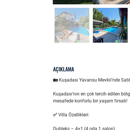
AÇIKLAMA
🏡 Kuşadası Yavansu Mevkii’nde Satıl
Kuşadası’nın en çok tercih edilen böl
mesafede konforlu bir yaşam fırsatı!
✅ Villa Özellikleri:
Dubleks – 4+1 (4 oda 1 salon)