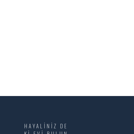
HAYALİNİZ DE
Kİ EVİ BULUN.