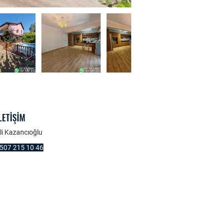
LETİŞİM
li Kazancıoğlu
507 215 10 46