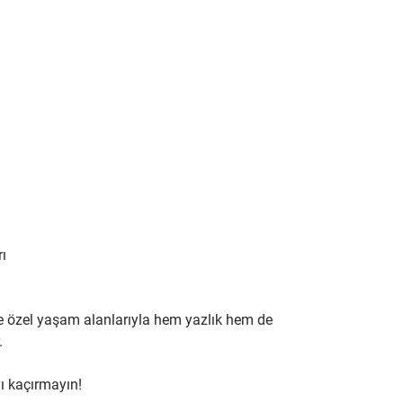
ı
e özel yaşam alanlarıyla hem yazlık hem de 
.
yı kaçırmayın!