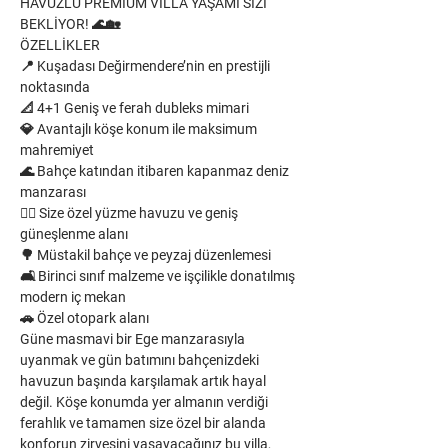
HAVUZLU PREMİUM VİLLA YAŞAMI SİZİ 
BEKLİYOR! 🌊🏡
​ÖZELLİKLER
​📍 Kuşadası Değirmendere’nin en prestijli 
noktasında
📐 4+1 Geniş ve ferah dubleks mimari
💎 Avantajlı köşe konum ile maksimum 
mahremiyet
🌊 Bahçe katından itibaren kapanmaz deniz 
manzarası
🏊‍♂️ Size özel yüzme havuzu ve geniş 
güneşlenme alanı
🌳 Müstakil bahçe ve peyzaj düzenlemesi
🛋️ Birinci sınıf malzeme ve işçilikle donatılmış 
modern iç mekan
🚗 Özel otopark alanı
​Güne masmavi bir Ege manzarasıyla 
uyanmak ve gün batımını bahçenizdeki 
havuzun başında karşılamak artık hayal 
değil. Köşe konumda yer almanın verdiği 
ferahlık ve tamamen size özel bir alanda 
konforun zirvesini yaşayacağınız bu villa, 