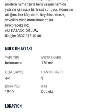
modern mimarisiyle hem yaşam hem de 
yatırım için eşsiz bir fırsat sunuyor. Adımınızı 
attığınız her köşede kaliteyi hissedecek, 
sevdiklerinizle unutulmaz anılar 
biriktireceksiniz.
​ALİ KAZANCIOĞLU📞 
İletişim 0507 215 10 46
MÜLK DETAYLARI
YAPI TİPİ
METREKARE
betonarme
170 m2
ODA SAYISI
BANYO SAYISI
4+1
3
BİNA YILI
KAT
10-15
Dubleks
LOKASYON